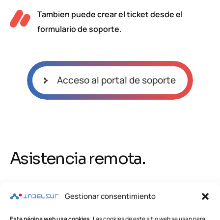
Tambien puede crear el ticket desde el
formulario de soporte.
Acceso al portal de soporte
Asistencia remota.
Gestionar consentimiento
Antes de utilizar la asistencia remota espere
a que uno de nuestros técnicos se lo indique,
Esta página web usa cookies.
Las cookies de este sitio web se usan para