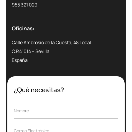
955 321 029
Oficinas:
Calle Ambrosio de la Cuesta, 48 Local
C.P.41014 – Sevilla
España
¿Qué necesitas?
N
Nombre
o
m
b
C
Correo Electrónico