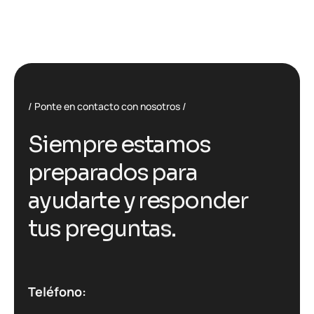
Ponte en contacto con nosotros
S
i
e
m
p
r
e
e
s
t
a
m
o
s
p
r
e
p
a
r
a
d
o
s
p
a
r
a
a
y
u
d
a
r
t
e
y
r
e
s
p
o
n
d
e
r
t
u
s
p
r
e
g
u
n
t
a
s
.
Teléfono: