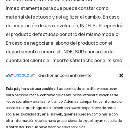
inmediatamente para que pueda constar como
material defectuoso y así agilizar el cambio. En caso
de aceptación de una devolución, INDELSUR repondrá
el producto defectuoso por otro del mismo modelo.
En caso de negociar el abono del producto con el
departamento comercial, INDELSUR abonará en la
cuenta del cliente el importe satisfecho por el mismo
para futuras compras. En caso de que en el crédito del
Gestionar consentimiento
cliente existan otros cargos, el abono de producto
defectuoso se podrá usar a potestad de INDELSUR
Esta página web usa cookies.
Las cookies de este sitio web se usan
para cancelar parte o la totalidad del importe
para personalizar el contenido y los anuncios, ofrecer funciones de
redes sociales y analizar el tráfico. Además, compartimos información
pendiente a crédito.
sobre el uso que haga del sitio web con nuestros partners de redes
sociales, publicidad y análisis web, quienes pueden combinarla con
Los equipos serán devueltos con todos sus
otra información que les haya proporcionado o que hayan recopilado
a partir del uso que haya hecho de sus servicios.
componentes, manuales y embalajes originales en