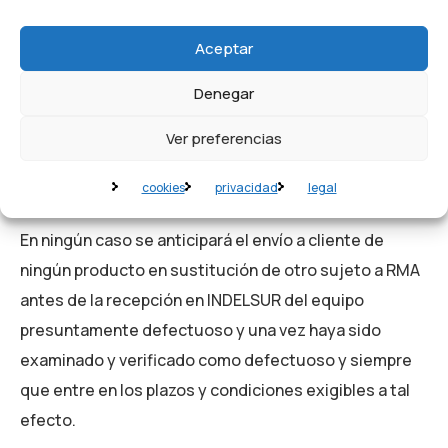
perfecto estado.
Aceptar
Los RMA tienen que enviarse a portes pagados y en el
Denegar
caso de los productos averiados fuera de garantía, el
Ver preferencias
coste del transporte de envío y devolución siempre
correrá a cargo del cliente.
cookies
privacidad
legal
En ningún caso se anticipará el envío a cliente de
ningún producto en sustitución de otro sujeto a RMA
antes de la recepción en INDELSUR del equipo
presuntamente defectuoso y una vez haya sido
examinado y verificado como defectuoso y siempre
que entre en los plazos y condiciones exigibles a tal
efecto.